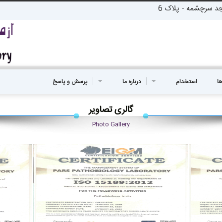
جد سرچشمه - پلاک 6
ها
استخدام
درباره ما
پرسش و پاسخ
گالری تصاویر
Photo Gallery
zoom
zoom